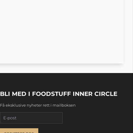
BLI MED I FOODSTUFF INNER CIRCLE
Få eksklusive nyheter rett i mailboksen
E-post