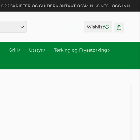
OPPSKRIFTER OG GUIDER
KONTAKT OSS
MIN KONTO
LOGG INN
Logg inn
Wishlist
Grill
Utstyr
Tørking og Frysetørking