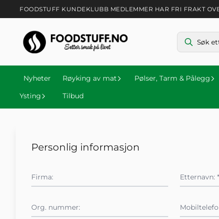
Hopp til innhold
FOODSTUFF KUNDEKLUBB MEDLEMMER HAR FRI FRAKT OVER 
Nyheter
Røyking av mat
Pølser, Tarm & Pålegg
Ysting
Tilbud
Personlig informasjon
Firma:
Etternavn: 
Org. nummer:
Mobiltelefon