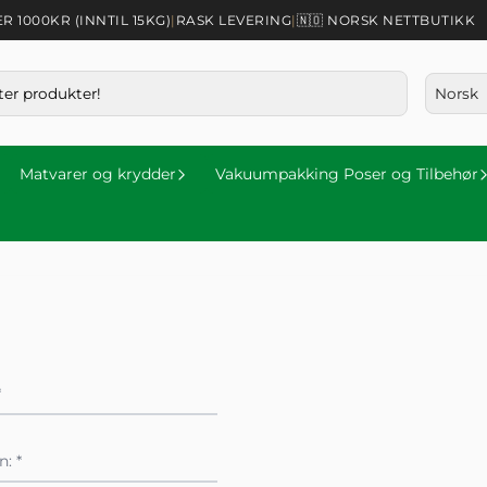
1000KR (INNTIL 15KG)
|
RASK LEVERING
|
🇳🇴 NORSK NETTBUTIKK
Matvarer og krydder
Vakuumpakking Poser og Tilbehør
*
: *