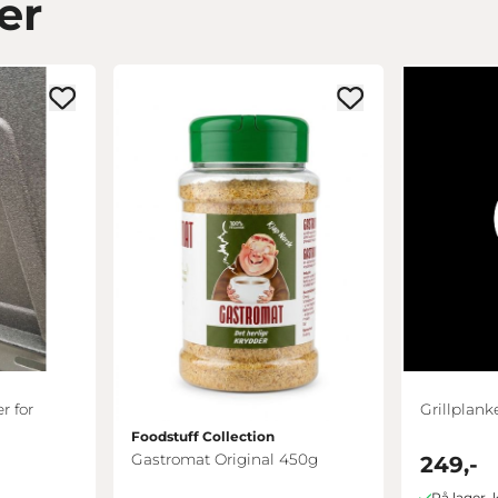
er
r for
Grillplank
Foodstuff Collection
Gastromat Original 450g
249,-
På lager, 