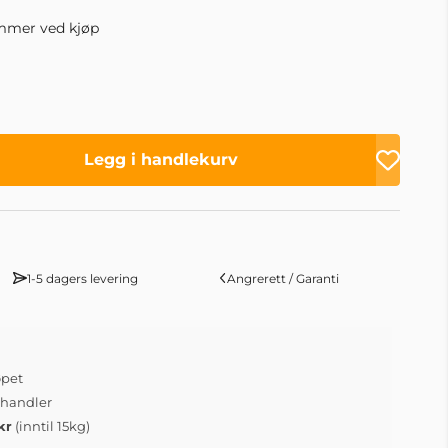
mmer ved kjøp
Legg i handlekurv
1-5 dagers levering
Angrerett / Garanti
øpet
 handler
kr
(inntil 15kg)