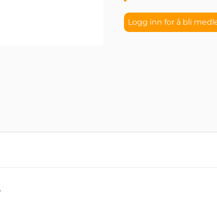
Logg inn for å bli med
.