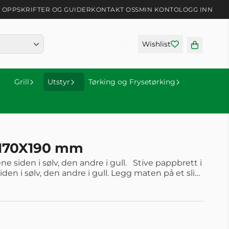
OPPSKRIFTER OG GUIDER
KONTAKT OSS
MIN KONTO
LOGG INN
Logg inn
Wishlist
Grill
Utstyr
Tørking og Frysetørking
 170X190 mm
i sølv, den andre i gull. Stive pappbrett i
, den andre i gull. Legg maten på et slikt
t ser da helt prooft, og meget delikat ut. Fåes i
størelsene: 170 X 190 mm 160 X 240 mm 160 X 350 mm