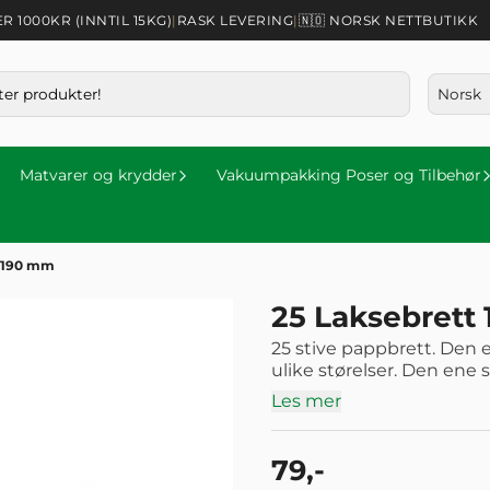
1000KR (INNTIL 15KG)
|
RASK LEVERING
|
🇳🇴 NORSK NETTBUTIKK
Matvarer og krydder
Vakuumpakking Poser og Tilbehør
0X190 mm
25 Laksebrett
25 stive pappbrett. Den ene siden 
ulike størelser. Den ene siden i sølv
brett før du vacuumerer. De
Les mer
79,-