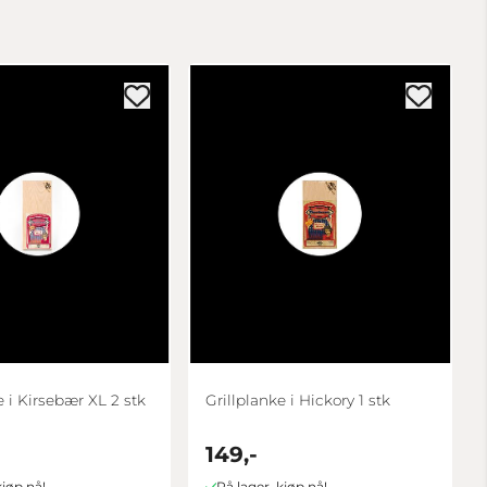
e i Kirsebær XL 2 stk
Grillplanke i Hickory 1 stk
149,-
kjøp nå!
På lager, kjøp nå!