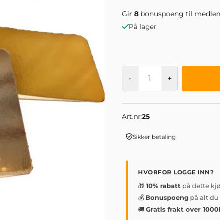
Gir
8
bonuspoeng til medle
På lager
-
+
Art.nr:
25
Sikker betaling
HVORFOR LOGGE INN?
🎁
10% rabatt
på dette kj
💰
Bonuspoeng
på alt du
🚚
Gratis frakt over 1000