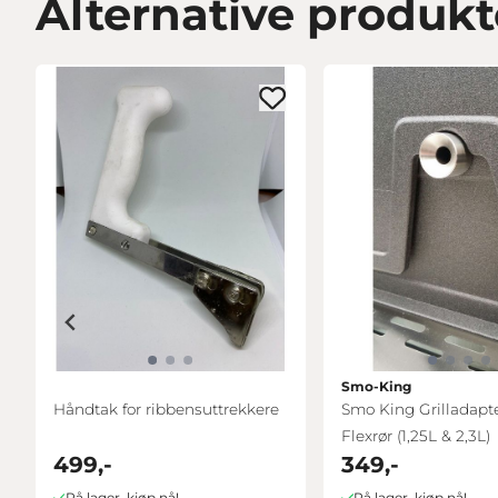
Alternative produkt
Smo-King
Håndtak for ribbensuttrekkere
Smo King Grilladapte
Flexrør (1,25L & 2,3L)
499,-
349,-
På lager, kjøp nå!
På lager, kjøp nå!