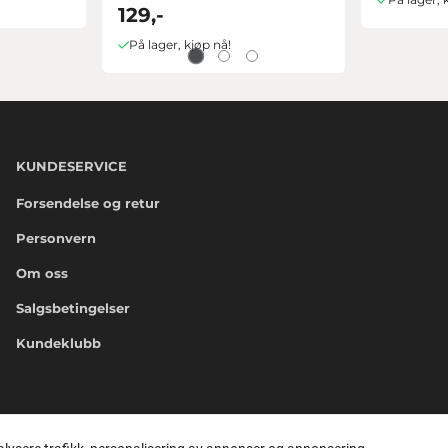
129,-
På lager, kjøp nå!
KUNDESERVICE
Forsendelse og retur
Personvern
Om oss
Salgsbetingelser
Kundeklubb