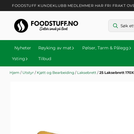
Hopp til innhold
FOODSTUFF KUNDEKLUBB MEDLEMMER HAR FRI FRAKT OVER 
Nyheter
Røyking av mat
Pølser, Tarm & Pålegg
Ysting
Tilbud
Hjem
/
Utstyr
/
Kjøtt og Bearbeiding
/
Laksebrett
/
25 Laksebrett 17