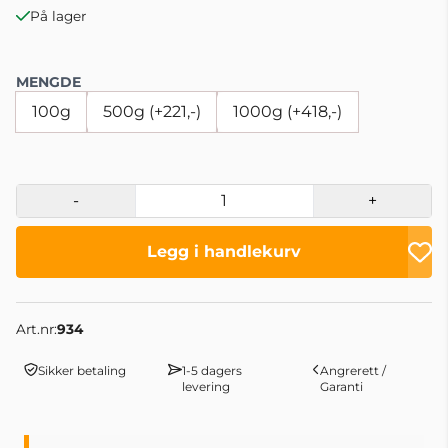
På lager
MENGDE
100g
500g (+221,-)
1000g (+418,-)
-
+
Legg i handlekurv
Art.nr:
934
Sikker betaling
1-5 dagers
Angrerett /
levering
Garanti