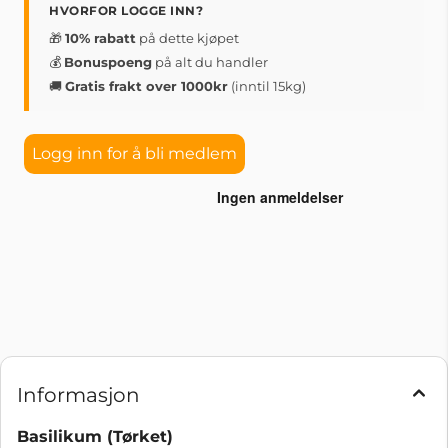
HVORFOR LOGGE INN?
🎁
10% rabatt
på dette kjøpet
💰
Bonuspoeng
på alt du handler
🚚
Gratis frakt over 1000kr
(inntil 15kg)
Logg inn for å bli medlem
Informasjon
Basilikum (Tørket)