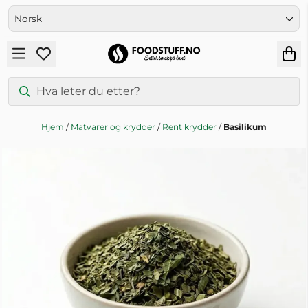
Hopp til innhold
Hjem
/
Matvarer og krydder
/
Rent krydder
/
Basilikum