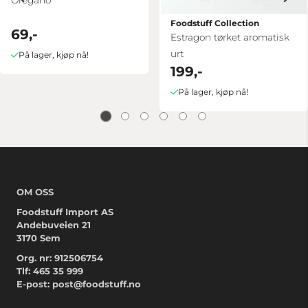
Foodstuff Collection
69,-
Estragon tørket aromatisk
urt
På lager, kjøp nå!
199,-
På lager, kjøp nå!
OM OSS
Foodstuff Import AS
Andebuveien 21
3170 Sem
Org. nr: 912506754
Tlf:
465 35 999
E-post:
post@foodstuff.no