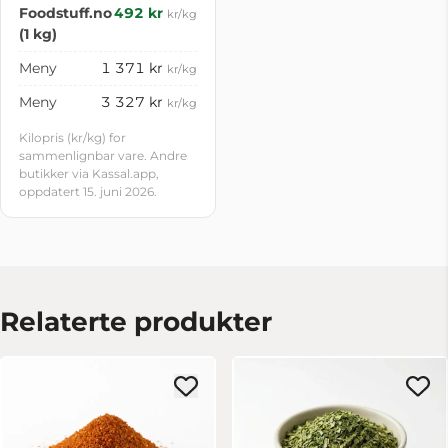
Foodstuff.no
492 kr
kr/kg
(1 kg)
Meny
1 371 kr
kr/kg
Meny
3 327 kr
kr/kg
Kilopris (kr/kg) for
sammenlignbar vare. Andre
butikker via Kassal.app,
oppdatert 15. juni 2026.
Relaterte produkter