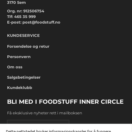
3170 Sem
Org. nr: 912506754
Tlf:
465 35 999
E-post:
post@foodstuff.no
KUNDESERVICE
Forsendelse og retur
Personvern
Om oss
Salgsbetingelser
Kundeklubb
BLI MED I FOODSTUFF INNER CIRCLE
Få eksklusive nyheter rett i mailboksen
E-post
Dette nettstedet bruker informasjonskapsler for å fungere