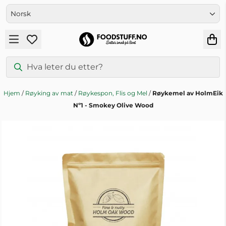
Hopp til innhold
Hjem
/
Røyking av mat
/
Røykespon, Flis og Mel
/
Røykemel av HolmEik
Nº1 - Smokey Olive Wood