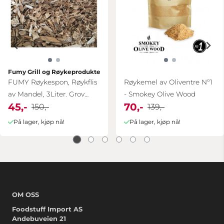
Fumy Grill og Røykeprodukter
FUMY Røykespon, Røykflis
Røykemel av Oliventre Nº1
av Mandel, 3Liter. Grov
- Smokey Olive Wood
45,-
70,-
størrelse.
150,-
139,-
På lager, kjøp nå!
På lager, kjøp nå!
OM OSS
Foodstuff Import AS
Andebuveien 21