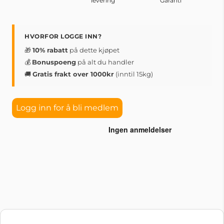
levering
Garanti
HVORFOR LOGGE INN?
🎁
10% rabatt
på dette kjøpet
💰
Bonuspoeng
på alt du handler
🚚
Gratis frakt over 1000kr
(inntil 15kg)
Logg inn for å bli medlem