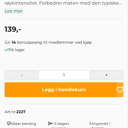
røykintensitet. Forbedrer maten med den typiske
milde, nøtteaktige smaken av holm eik røyk.
Les mer
Kornstørrelse: 0-1mm Mengde: 1,5 liter Brukes for:
Ideell for kaldrøyking. Løs sakte og jevnt på grunn
av innholdet av størrelsen "0". Passer til: Svin, fjærfe,
139,-
storfekjøtt, lam, vilt og Ost. Opprinnelse: Spania
Røykkilde: Passer for alle røykgeneratorer som
Gir
14
bonuspoeng til medlemmer ved kjøp
bruker mel/sagmugg
På lager
-
+
Legg i handlekurv
Art.nr:
2227
Sikker betaling
1-5 dagers
Angrerett /