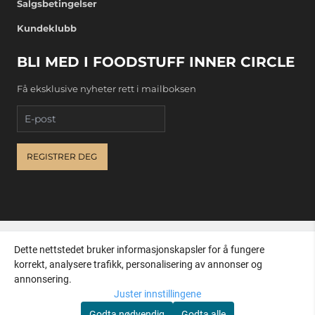
Salgsbetingelser
Kundeklubb
BLI MED I FOODSTUFF INNER CIRCLE
Få eksklusive nyheter rett i mailboksen
E-post
REGISTRER DEG
Dette nettstedet bruker informasjonskapsler for å fungere
korrekt, analysere trafikk, personalisering av annonser og
annonsering.
Juster innstillingene
Godta nødvendig
Godta alle