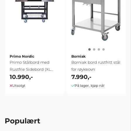
Primo Nordic
Borniak
Primo Stålbord med
Borniak bord rustfritt stål
Rustfrie Sidebord (XL
for røykeovn
10.990,-
7.990,-
400 & LG 300)
Utsolgt
På lager, kjøp nå!
Populært