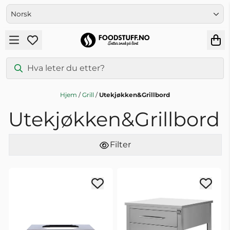
Hopp til innhold
Hjem
/
Grill
/
Utekjøkken&Grillbord
Utekjøkken&Grillbord
Filter