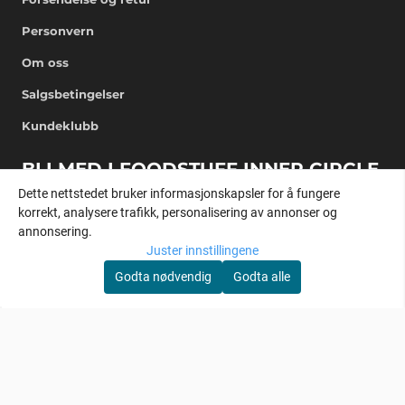
Personvern
Om oss
Salgsbetingelser
Kundeklubb
BLI MED I FOODSTUFF INNER CIRCLE
Dette nettstedet bruker informasjonskapsler for å fungere
Få eksklusive nyheter rett i mailboksen
korrekt, analysere trafikk, personalisering av annonser og
annonsering.
E-post
Juster innstillingene
Godta nødvendig
Godta alle
REGISTRER DEG