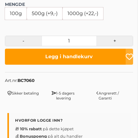
MENGDE
100g
500g (+9,-)
1000g (+22,-)
-
+
Legg i handlekurv
Art.nr:
BC7060
Sikker betaling
1-5 dagers
Angrerett /
levering
Garanti
HVORFOR LOGGE INN?
🎁
10% rabatt
på dette kjøpet
💰
Bonuspoeng
på alt du handler