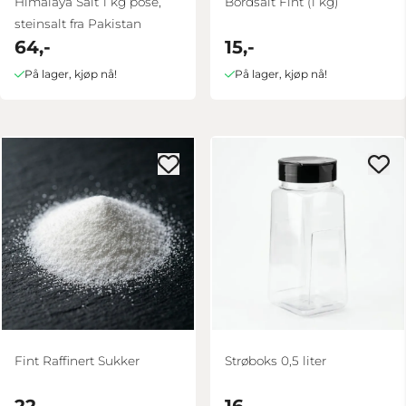
Himalaya Salt 1 kg pose,
Bordsalt Fint (1 kg)
steinsalt fra Pakistan
64,-
15,-
På lager, kjøp nå!
På lager, kjøp nå!
Fint Raffinert Sukker
Strøboks 0,5 liter