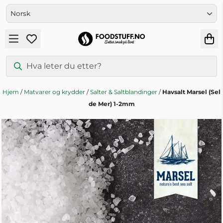
Hopp til innhold
Hjem
/
Matvarer og krydder
/
Salter & Saltblandinger
/
Havsalt Marsel (Sel
de Mer) 1-2mm