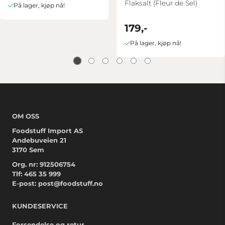
Flaksalt (Fleur de Sel)
På lager, kjøp nå!
179,-
På lager, kjøp nå!
OM OSS
Foodstuff Import AS
Andebuveien 21
3170 Sem
Org. nr: 912506754
Tlf:
465 35 999
E-post:
post@foodstuff.no
KUNDESERVICE
Forsendelse og retur