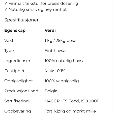
✔ Finmalt tekstur for presis dosering
✔ Naturlig smak og høy renhet
Spesifikasjoner
Egenskap
Verdi
Vekt
1 kg / 25kg pose
Type
Fint havsalt
Ingredienser
100% naturlig havsalt
Fuktighet
Maks. 0,1%
Oppløselighet
100% vannløselig
Produksjonsland
Belgia
Sertifisering
HACCP, IFS Food, ISO 9001
Oppbevaring
Tørt, kjølig og mørkt miljø