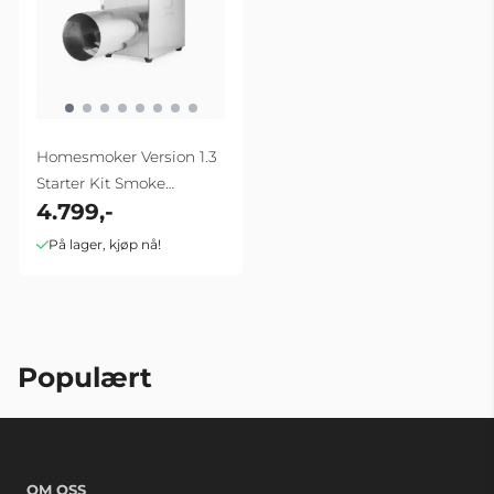
Homesmoker Version 1.3
Starter Kit Smoke
4.799,-
Generator
På lager, kjøp nå!
Populært
OM OSS