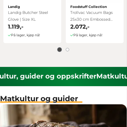
Landig
Foodstuff Collection
Landig Butcher Steel
Trollvac Vacuum Bags
Glove | Size XL
25x30 cm Embossed
1.119,-
2.072,-
(1000pcs)
På lager, kjøp nå!
På lager, kjøp nå!
kultur, guider og oppskrifter
Matkult
Matkultur og guider