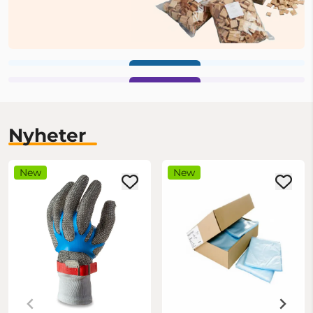
VAKUUM
GRILL
Handle nå
Handle nå
Nyheter
New
New