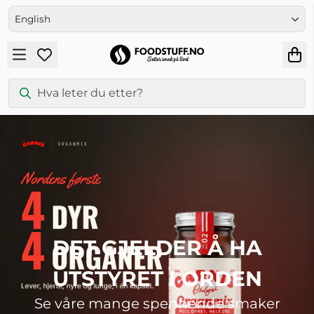
Skip to content
English
DET GJELDER Å HA
UTSTYRET I ORDEN
Se våre mange spennende smaker