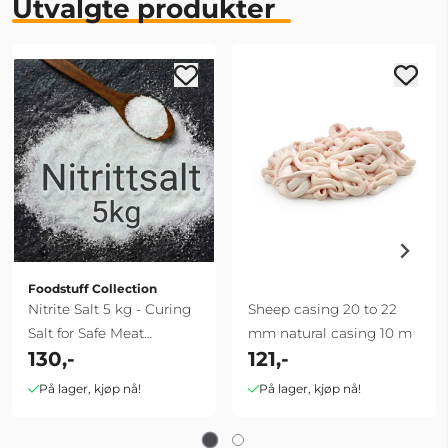
Utvalgte produkter
Foodstuff Collection
Nitrite Salt 5 kg - Curing
Sheep casing 20 to 22
Salt for Safe Meat
mm natural casing 10 m
130,-
121,-
Processing
På lager, kjøp nå!
På lager, kjøp nå!