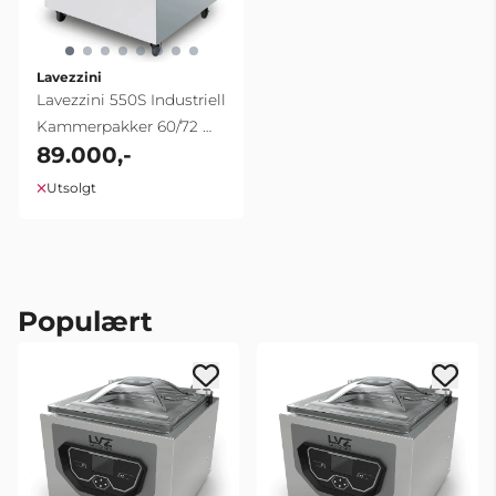
Lavezzini
Lavezzini 550S Industriell
Kammerpakker 60/72 m³
89.000,-
pumpe
Utsolgt
Populært