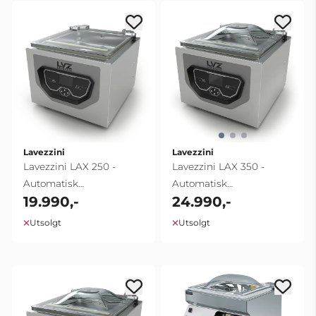
Lavezzini
Lavezzini
Lavezzini LAX 250 -
Lavezzini LAX 350 -
Automatisk
Automatisk
19.990,-
24.990,-
Vakuumpakker 8 m³/t | ...
Vakuumpakker 350mm |
10 m³/t
Utsolgt
Utsolgt