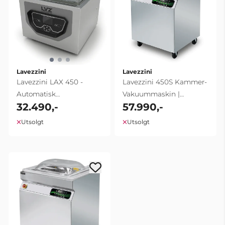
Lavezzini
Lavezzini
Lavezzini LAX 450 -
Lavezzini 450S Kammer-
Automatisk
Vakuummaskin |
32.490,-
57.990,-
Vakuumpakker 450mm |
Gulvmodell
20 m3/t
Utsolgt
Utsolgt