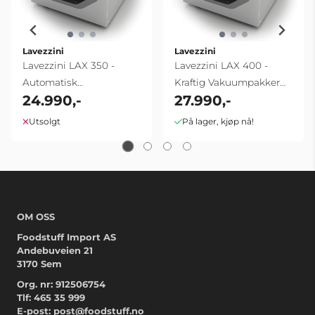
Lavezzini
Lavezzini
Lavezzini LAX 350 -
Lavezzini LAX 400 -
Automatisk
Kraftig Vakuumpakker
24.990,-
27.990,-
Vakuumpakker 350mm |
400mm | 16 m3/t
10 m³/t
Utsolgt
På lager, kjøp nå!
OM OSS
Foodstuff Import AS
Andebuveien 21
3170 Sem
Org. nr: 912506754
Tlf:
465 35 999
E-post:
post@foodstuff.no