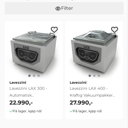
Filter
Lavezzini
Lavezzini
Lavezzini LAX 300 -
Lavezzini LAX 400 -
Automatisk
Kraftig Vakuumpakker
22.990,-
27.990,-
Vakuumpakker 300mm |
400mm | 16 m3/t
...
På lager, kjøp nå!
På lager, kjøp nå!