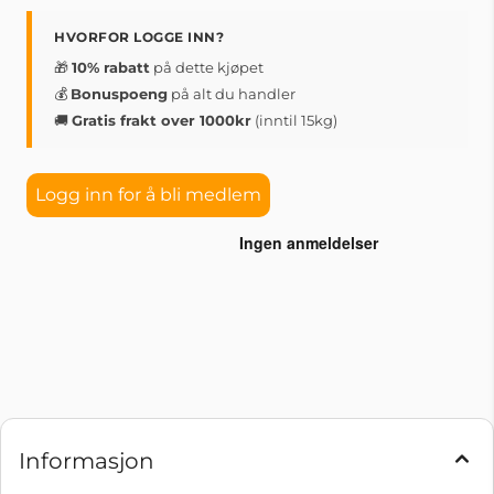
HVORFOR LOGGE INN?
🎁
10% rabatt
på dette kjøpet
💰
Bonuspoeng
på alt du handler
🚚
Gratis frakt over 1000kr
(inntil 15kg)
Logg inn for å bli medlem
Informasjon