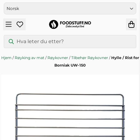
Hopp til innhold
Hjem
/
Røyking av mat
/
Røykovner
/
Tilbehør Røykovner
/
Hylle / Rist for
Borniak UW-150