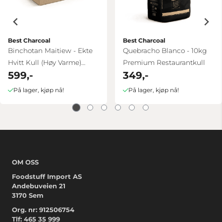
Best Charcoal
Best Charcoal
Binchotan Maitiew - Ekte
Quebracho Blanco - 10kg
Hvitt Kull (Høy Varme)
Premium Restaurantkull
599,-
349,-
7.5kg
På lager, kjøp nå!
På lager, kjøp nå!
OM OSS
Foodstuff Import AS
Andebuveien 21
3170 Sem
Org. nr: 912506754
Tlf:
465 35 999