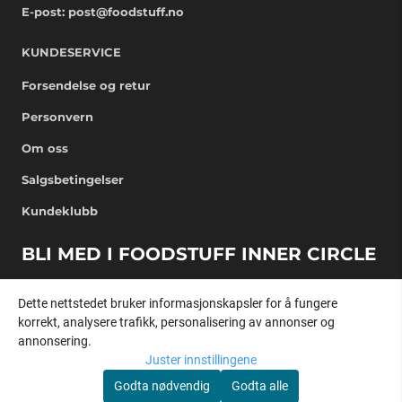
E-post:
post@foodstuff.no
KUNDESERVICE
Forsendelse og retur
Personvern
Om oss
Salgsbetingelser
Kundeklubb
BLI MED I FOODSTUFF INNER CIRCLE
Få eksklusive nyheter rett i mailboksen
Dette nettstedet bruker informasjonskapsler for å fungere
E-post
korrekt, analysere trafikk, personalisering av annonser og
annonsering.
Juster innstillingene
REGISTRER DEG
Godta nødvendig
Godta alle