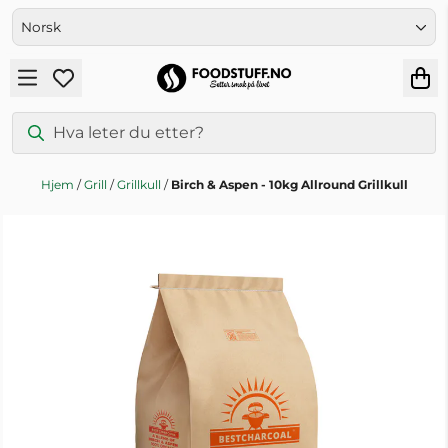
Hopp til innhold
Hjem
/
Grill
/
Grillkull
/
Birch & Aspen - 10kg Allround Grillkull