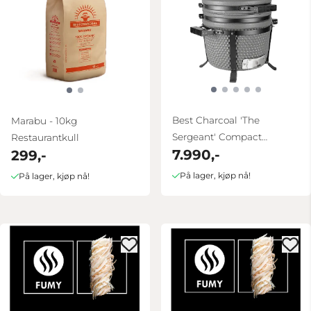
Best Charcoal 'The
Marabu - 10kg
Sergeant' Compact
Restaurantkull
7.990,-
299,-
Kamado
På lager, kjøp nå!
På lager, kjøp nå!