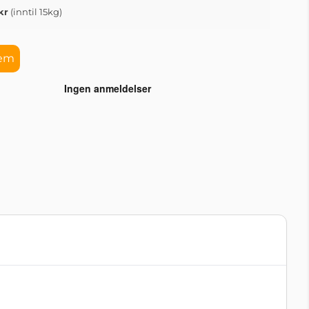
kr
(inntil 15kg)
lem