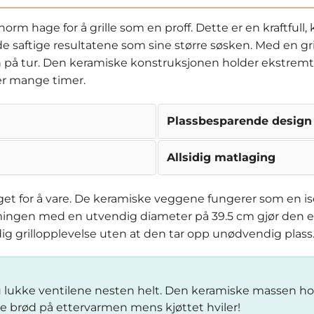
m hage for å grille som en proff. Dette er en kraftfull,
saftige resultatene som sine større søsken. Med en gril
nn på tur. Den keramiske konstruksjonen holder ekstremt
ver mange timer.
Plassbesparende design
Allsidig matlaging
 for å vare. De keramiske veggene fungerer som en iso
mingen med en utvendig diameter på 39.5 cm gjør den en
dig grillopplevelse uten at den tar opp unødvendig plass
 du lukke ventilene nesten helt. Den keramiske massen h
te brød på ettervarmen mens kjøttet hviler!