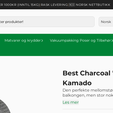
1000KR (INNTIL 15KG)
|
RASK LEVERING
|
🇳🇴 NORSK NETTBUTIKK
Matvarer og krydder
Vakuumpakking Poser og Tilbehør
Best Charcoal
Kamado
Den perfekte mellomstørr
balkongen, men stor nok f
Les mer