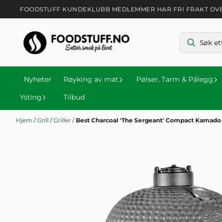
Hopp til innhold
FOODSTUFF KUNDEKLUBB MEDLEMMER HAR FRI FRAKT OVER 
Nyheter
Røyking av mat
Pølser, Tarm & Pålegg
Ysting
Tilbud
Hjem
/
Grill
/
Griller
/
Best Charcoal 'The Sergeant' Compact Kamado