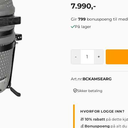
7.990,-
Gir
799
bonuspoeng til med
På lager
-
+
Art.nr:
BCKAMSEARG
Sikker betaling
HVORFOR LOGGE INN?
🎁
10% rabatt
på dette kj
💰
Bonuspoeng
på alt du