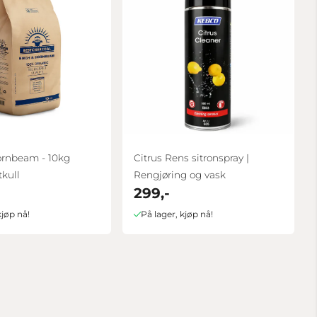
ornbeam - 10kg
Citrus Rens sitronspray |
kull
Rengjøring og vask
299,-
kjøp nå!
På lager, kjøp nå!