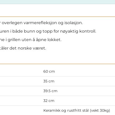
 overlegen varmerefleksjon og isolasjon.
ren i både bunn og topp for nøyaktig kontroll.
 i grillen uten å åpne lokket.
åler det norske været.
60 cm
35 cm
39.5 cm
32 cm
Keramikk og rustfritt stål (vekt 30kg)