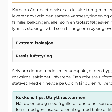
Kamado Compact beviser at du ikke trenger en enor
leverer nøyaktig den samme varmestyringen og de 
familie, balkongen, eller som en trofast følgesve
lynrask steking av biff som til langsom røyking o
Ekstrem isolasjon
Presis luftstyring
Selv om denne modellen er kompakt, er den bygget
maksimal saftighet i råvarene. Den robuste utfor
stativet. Med en høyde på 60 cm får du en fullver
Kokkens tips: Utnytt restvarmen
Når du er ferdig med å grille biffene dine, kan
form med grønnsaker eller til og med bake et li