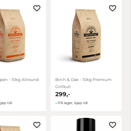
pen - 10kg Allround
Birch & Oak - 10kg Premium
Grillkull
299,-
kjøp nå!
På lager, kjøp nå!