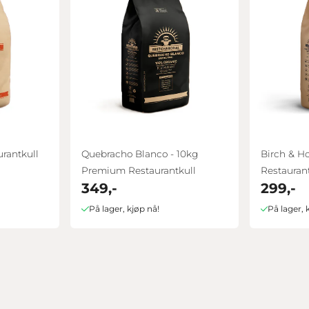
rantkull
Quebracho Blanco - 10kg
Birch & H
Premium Restaurantkull
Restaurant
349,-
299,-
På lager, kjøp nå!
På lager, 