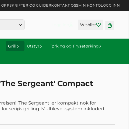
OPPSKRIFTER OG GUIDER
KONTAKT OSS
MIN KONTO
LOGG INN
Logg inn
Wishlist
Grill
Utstyr
Tørking og Frysetørking
 'The Sergeant' Compact
elsen! 'The Sergeant' er kompakt nok for
or seriøs grilling. Multilevel-system inkludert.