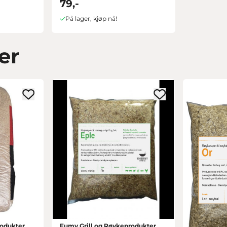
79,-
På lager, kjøp nå!
er
rodukter
Fumy Grill og Røykeprodukter