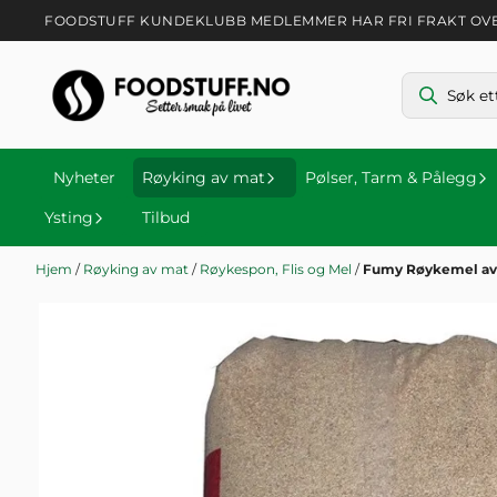
Hopp til innhold
FOODSTUFF KUNDEKLUBB MEDLEMMER HAR FRI FRAKT OVER 
Nyheter
Røyking av mat
Pølser, Tarm & Pålegg
Ysting
Tilbud
Hjem
/
Røyking av mat
/
Røykespon, Flis og Mel
/
Fumy Røykemel av 