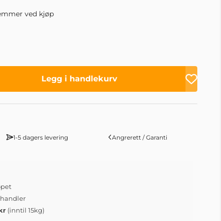
emmer ved kjøp
Legg i handlekurv
1-5 dagers levering
Angrerett / Garanti
øpet
 handler
kr
(inntil 15kg)