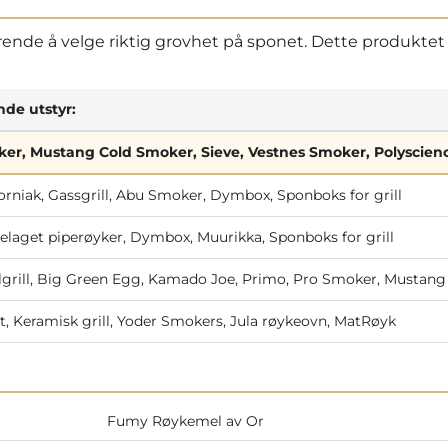
jørende å velge riktig grovhet på sponet. Dette produktet
nde utstyr:
er, Mustang Cold Smoker, Sieve, Vestnes Smoker, Polyscie
niak, Gassgrill, Abu Smoker, Dymbox, Sponboks for grill
aget piperøyker, Dymbox, Muurikka, Sponboks for grill
llgrill, Big Green Egg, Kamado Joe, Primo, Pro Smoker, Mustang
it, Keramisk grill, Yoder Smokers, Jula røykeovn, MatRøyk
Fumy Røykemel av Or