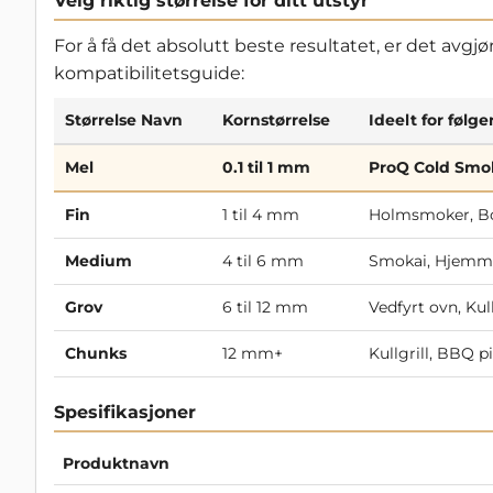
Velg riktig størrelse for ditt utstyr
For å få det absolutt beste resultatet, er det avg
kompatibilitetsguide:
Størrelse Navn
Kornstørrelse
Ideelt for følge
Mel
0.1 til 1 mm
ProQ Cold Smok
Fin
1 til 4 mm
Holmsmoker, Bor
Medium
4 til 6 mm
Smokai, Hjemmel
Grov
6 til 12 mm
Vedfyrt ovn, Ku
Chunks
12 mm+
Kullgrill, BBQ p
Spesifikasjoner
Produktnavn