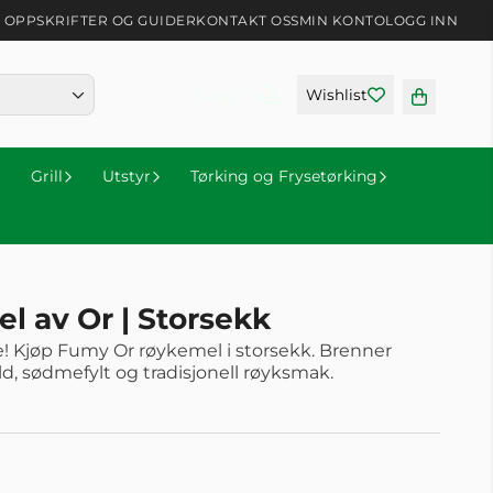
OPPSKRIFTER OG GUIDER
KONTAKT OSS
MIN KONTO
LOGG INN
Logg inn
Wishlist
Grill
Utstyr
Tørking og Frysetørking
 av Or | Storsekk
re! Kjøp Fumy Or røykemel i storsekk. Brenner
ild, sødmefylt og tradisjonell røyksmak.