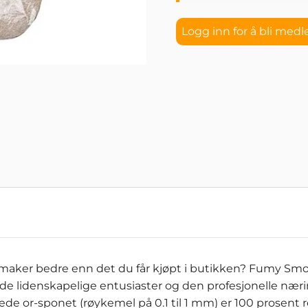
Logg inn for å bli med
smaker bedre enn det du får kjøpt i butikken? Fumy Smo
åde lidenskapelige entusiaster og den profesjonelle n
ede or-sponet (røykemel på 0.1 til 1 mm) er 100 prosent re