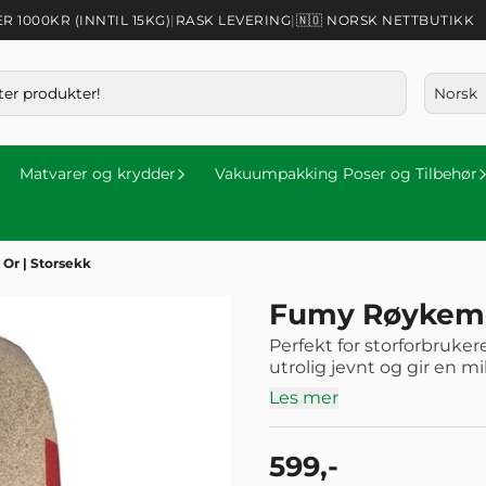
1000KR (INNTIL 15KG)
|
RASK LEVERING
|
🇳🇴 NORSK NETTBUTIKK
Matvarer og krydder
Vakuumpakking Poser og Tilbehør
Or | Storsekk
Fumy Røykemel
Perfekt for storforbruke
utrolig jevnt og gir en m
Les mer
599,-