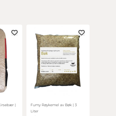
irsebær |
Fumy Røykemel av Bøk | 3
Liter