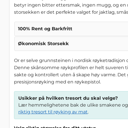
betyr ingen bitter ettersmak, ingen mugg, og en r
storsekken er det perfekte valget for jaktlag, sm
100% Rent og Barkfritt
Økonomisk Storsekk
Or er selve grunnsteinen i nordisk røyketradisjon 
Denne skånsomme røykprofilen er helt suveren til f
sakte og kontrollert uten å skape høy varme. Det g
presisjonsrøyking med en røykepistol.
Usikker på hvilken tresort du skal velge?
Lær hemmelighetene bak de ulike smakene og fi
riktig tresort til røyking av mat
.