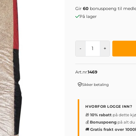
Gir
60
bonuspoeng til medl
På lager
-
+
Art.nr:
1469
Sikker betaling
HVORFOR LOGGE INN?
🎁
10% rabatt
på dette kj
💰
Bonuspoeng
på alt du
🚚
Gratis frakt over 1000