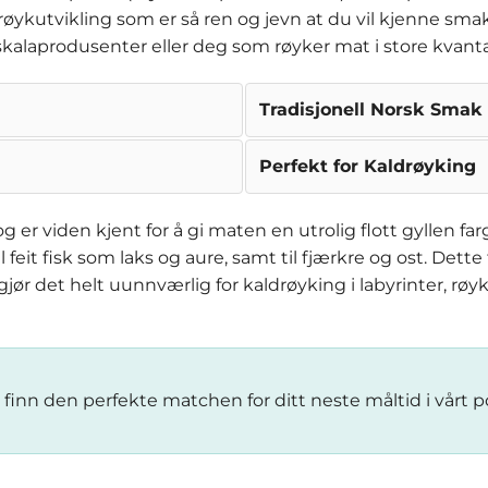
øykutvikling som er så ren og jevn at du vil kjenne smak
åskalaprodusenter eller deg som røyker mat i store kvanta
Tradisjonell Norsk Smak
Perfekt for Kaldrøyking
og er viden kjent for å gi maten en utrolig flott gyllen 
eit fisk som laks og aure, samt til fjærkre og ost. Dette 
jør det helt uunnværlig for kaldrøyking i labyrinter, røy
nn den perfekte matchen for ditt neste måltid i vårt 