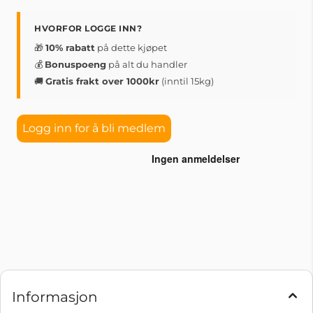
HVORFOR LOGGE INN?
🎁
10% rabatt
på dette kjøpet
💰
Bonuspoeng
på alt du handler
🚚
Gratis frakt over 1000kr
(inntil 15kg)
Logg inn for å bli medlem
Informasjon