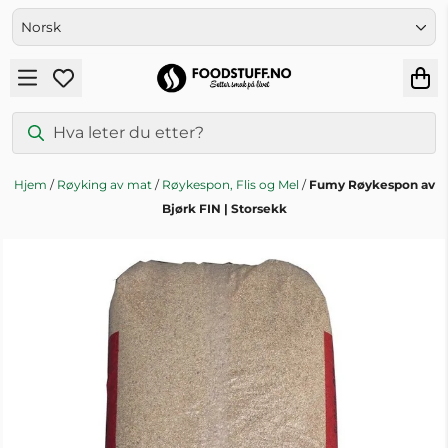
Hopp til innhold
Hjem
/
Røyking av mat
/
Røykespon, Flis og Mel
/
Fumy Røykespon av
Bjørk FIN | Storsekk