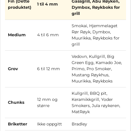
Fin (Dette
Gassgrill, Abu Røyken,
1 til 4 mm
produktet)
Dymbox, Røykboks for
grill
Smokai, Hjemmelaget
Rør Røyk, Dymbox,
Medium
4 til 6 mm
Muurikka, Røykboks for
grill
Vedovn, Kullgrill, Big
Green Egg, Kamado Joe,
Grov
6 til 12 mm
Primo, Pro Smoker,
Mustang Røykhus,
Muurikka, Røykboks
Kullgrill, BBQ pit,
12 mm og
Keramikkgrill, Yoder
Chunks
større
Smokers, Jula røykeren,
MatRøyk
Briketter
Ikke oppgitt
Bradley