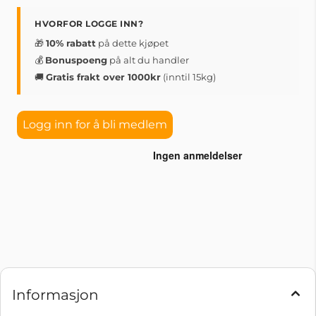
HVORFOR LOGGE INN?
🎁
10% rabatt
på dette kjøpet
💰
Bonuspoeng
på alt du handler
🚚
Gratis frakt over 1000kr
(inntil 15kg)
Logg inn for å bli medlem
Informasjon