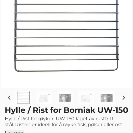
Hylle / Rist for Borniak UW-150
Hylle / Rist for røykeri UW-150 laget av rustfritt
stål. Risten er ideell for å røyke fisk, pølser eller ost. I
motsetning til krokene, er det ingen fare for at
Les mer