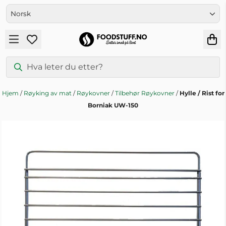
Hopp til innhold
Hjem
/
Røyking av mat
/
Røykovner
/
Tilbehør Røykovner
/
Hylle / Rist for
Borniak UW-150