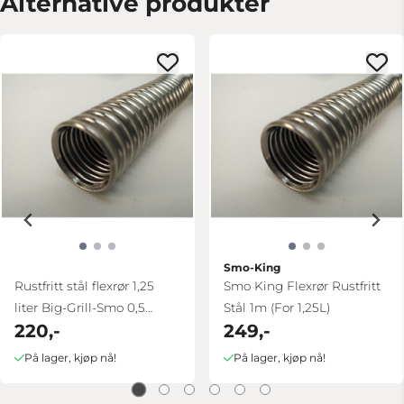
Alternative produkter
Smo-King
Rustfritt stål flexrør 1,25
Smo King Flexrør Rustfritt
liter Big-Grill-Smo 0,5
Stål 1m (For 1,25L)
220,-
249,-
meter
På lager, kjøp nå!
På lager, kjøp nå!