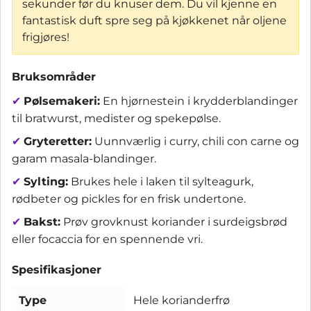
sekunder før du knuser dem. Du vil kjenne en
fantastisk duft spre seg på kjøkkenet når oljene
frigjøres!
Bruksområder
✔
Pølsemakeri:
En hjørnestein i krydderblandinger
til bratwurst, medister og spekepølse.
✔
Gryteretter:
Uunnværlig i curry, chili con carne og
garam masala-blandinger.
✔
Sylting:
Brukes hele i laken til sylteagurk,
rødbeter og pickles for en frisk undertone.
✔
Bakst:
Prøv grovknust koriander i surdeigsbrød
eller focaccia for en spennende vri.
Spesifikasjoner
Type
Hele korianderfrø