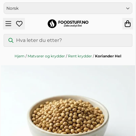
Hopp til innhold
Hjem
/
Matvarer og krydder
/
Rent krydder
/
Koriander Hel