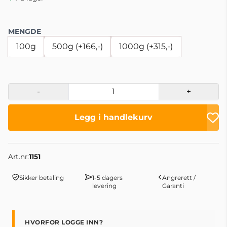
MENGDE
100g
500g (+166,-)
1000g (+315,-)
-
+
Legg i handlekurv
Art.nr:
1151
Sikker betaling
1-5 dagers
Angrerett /
levering
Garanti
HVORFOR LOGGE INN?