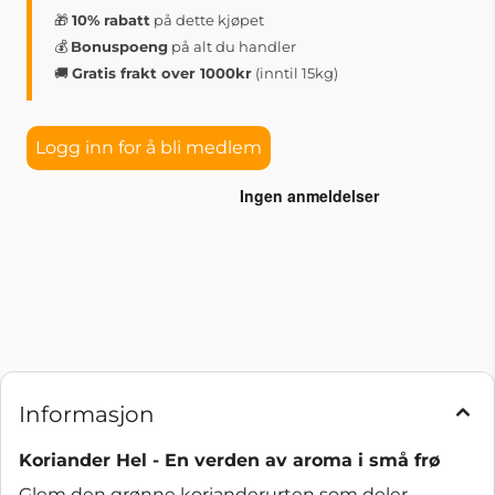
🎁
10% rabatt
på dette kjøpet
💰
Bonuspoeng
på alt du handler
🚚
Gratis frakt over 1000kr
(inntil 15kg)
Logg inn for å bli medlem
Informasjon
Koriander Hel - En verden av aroma i små frø
Glem den grønne korianderurten som deler