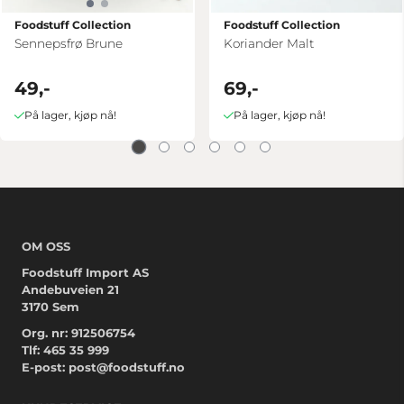
Foodstuff Collection
Foodstuff Collection
Sennepsfrø Brune
Koriander Malt
49,-
69,-
På lager, kjøp nå!
På lager, kjøp nå!
OM OSS
Foodstuff Import AS
Andebuveien 21
3170 Sem
Org. nr: 912506754
Tlf:
465 35 999
E-post:
post@foodstuff.no