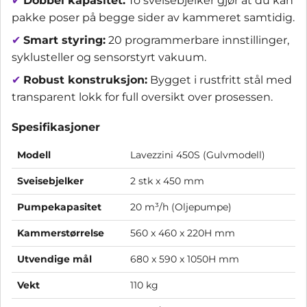
✔
Dobbel kapasitet:
To sveisebjelker gjør at du kan
pakke poser på begge sider av kammeret samtidig.
✔
Smart styring:
20 programmerbare innstillinger,
syklusteller og sensorstyrt vakuum.
✔
Robust konstruksjon:
Bygget i rustfritt stål med
transparent lokk for full oversikt over prosessen.
Spesifikasjoner
Modell
Lavezzini 450S (Gulvmodell)
Sveisebjelker
2 stk x 450 mm
Pumpekapasitet
20 m³/h (Oljepumpe)
Kammerstørrelse
560 x 460 x 220H mm
Utvendige mål
680 x 590 x 1050H mm
Vekt
110 kg