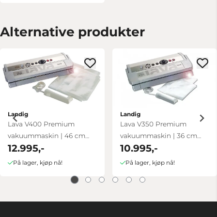
Alternative produkter
Landig
Landig
Lava V400 Premium
Lava V350 Premium
vakuummaskin | 46 cm
vakuummaskin | 36 cm
12.995,-
10.995,-
trippelsveis
trippelsveis
På lager, kjøp nå!
På lager, kjøp nå!