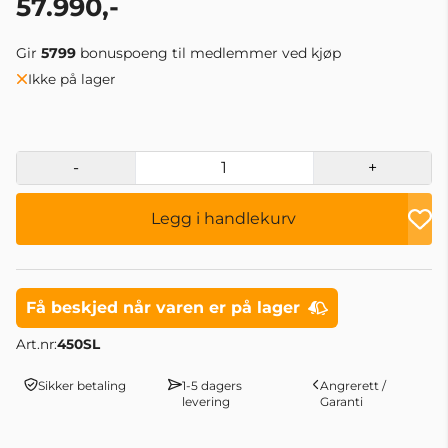
57.990,-
Gir
5799
bonuspoeng til medlemmer ved kjøp
Ikke på lager
-
+
Legg i handlekurv
Få beskjed når varen er på lager
Art.nr:
450SL
Sikker betaling
1-5 dagers
Angrerett /
levering
Garanti