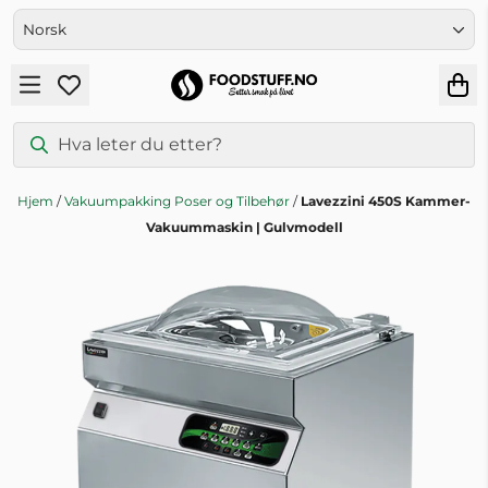
Hopp til innhold
Hjem
/
Vakuumpakking Poser og Tilbehør
/
Lavezzini 450S Kammer-
Vakuummaskin | Gulvmodell