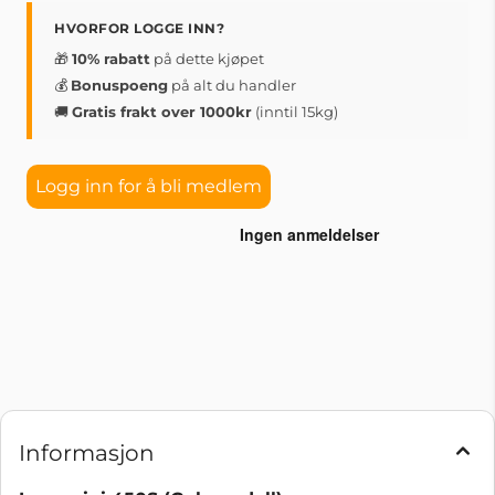
HVORFOR LOGGE INN?
🎁
10% rabatt
på dette kjøpet
💰
Bonuspoeng
på alt du handler
🚚
Gratis frakt over 1000kr
(inntil 15kg)
Logg inn for å bli medlem
Informasjon