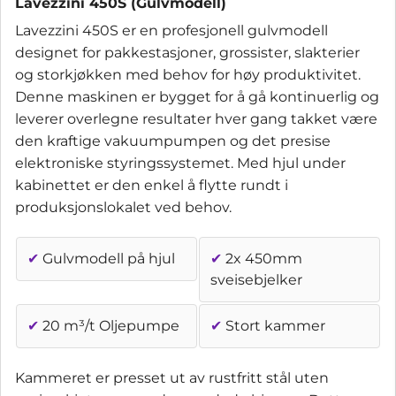
Lavezzini 450S (Gulvmodell)
Lavezzini 450S er en profesjonell gulvmodell
designet for pakkestasjoner, grossister, slakterier
og storkjøkken med behov for høy produktivitet.
Denne maskinen er bygget for å gå kontinuerlig og
leverer overlegne resultater hver gang takket være
den kraftige vakuumpumpen og det presise
elektroniske styringssystemet. Med hjul under
kabinettet er den enkel å flytte rundt i
produksjonslokalet ved behov.
✔
Gulvmodell på hjul
✔
2x 450mm
sveisebjelker
✔
20 m³/t Oljepumpe
✔
Stort kammer
Kammeret er presset ut av rustfritt stål uten