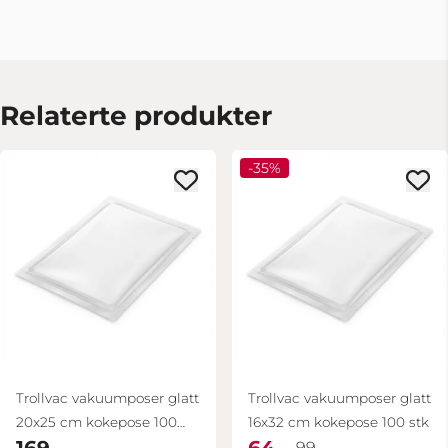
Relaterte produkter
-35%
Trollvac vakuumposer glatt
Trollvac vakuumposer glatt
20x25 cm kokepose 100
16x32 cm kokepose 100 stk
169,-
64,-
stk
99,-