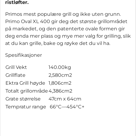
ristløfter.
Primos mest populære grill og ikke uten grunn.
Primo Oval XL 400 gir deg det største grillområdet
på markedet, og den patenterte ovale formen gir
deg enda mer plass og mye mer valg for grilling, slik
at du kan grille, bake og røyke det du vil ha.
Spesifikasjoner
Grill Vekt
140.00kg
Grillflate
2,580cm2
Ektra Grill høyde
1,806cm2
Totalt grillområde
4,386cm2
Grate størrelse
47cm x 64cm
Tempratur range
66°C—454°C+