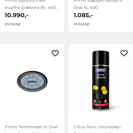
Primo Stålbord med
Primo Støpejernsplate til
Rustfrie Sidebord (XL 400
Oval XL 400
10.990,-
1.085,-
& LG 300)
Utsolgt
Utsolgt
Primo Termometer til Oval
Citrus Rens sitronspray |