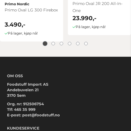
Primo Oval JR 200 All-In-
Primo Nordic
Primo Oval LG 300 Firebox
One
23.990,-
3.490,-
På lager, kjøp nå!
På lager, kjøp nå!
OM OSS
Foodstuff Import AS
Andebuveien 21
3170 Sem
Org. nr: 912506754
Tlf:
465 35 999
E-post:
post@foodstuff.no
KUNDESERVICE