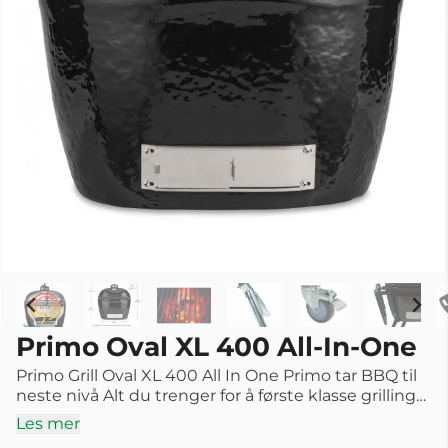
Primo Oval XL 400 All-In-One
Primo Grill Oval XL 400 All In One Primo tar BBQ til
neste nivå Alt du trenger for å første klasse grilling
med Primo “All-in-One Box” Oval Alt-i-ett-grill Oval
Les mer
XL 400 Primo Oval All-In-One (AIO) er en perfekt