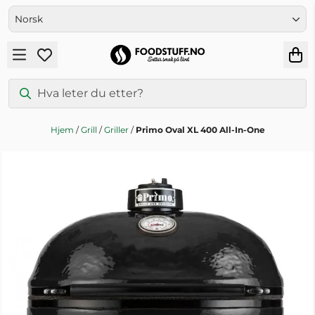
Hopp til innhold
Hjem
/
Grill
/
Griller
/
Primo Oval XL 400 All-In-One