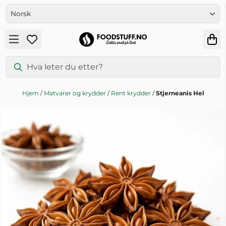
Hopp til innhold
Hjem
/
Matvarer og krydder
/
Rent krydder
/
Stjerneanis Hel