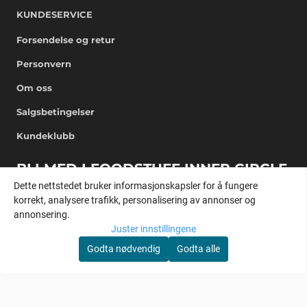
KUNDESERVICE
Forsendelse og retur
Personvern
Om oss
Salgsbetingelser
Kundeklubb
BLI MED I FOODSTUFF INNER CIRCLE
Dette nettstedet bruker informasjonskapsler for å fungere
Få eksklusive nyheter rett i mailboksen
korrekt, analysere trafikk, personalisering av annonser og
annonsering.
E-post
Juster innstillingene
Godta nødvendig
Godta alle
REGISTRER DEG