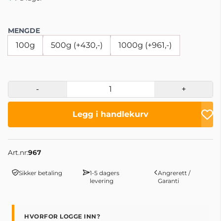
MENGDE
100g
500g (+430,-)
1000g (+961,-)
-
+
Legg i handlekurv
Art.nr:
967
Sikker betaling
1-5 dagers
Angrerett /
levering
Garanti
HVORFOR LOGGE INN?