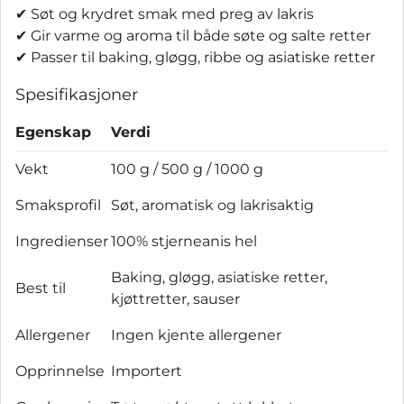
✔ Søt og krydret smak med preg av lakris
✔ Gir varme og aroma til både søte og salte retter
✔ Passer til baking, gløgg, ribbe og asiatiske retter
Spesifikasjoner
Egenskap
Verdi
Vekt
100 g / 500 g / 1000 g
Smaksprofil
Søt, aromatisk og lakrisaktig
Ingredienser
100% stjerneanis hel
Baking, gløgg, asiatiske retter,
Best til
kjøttretter, sauser
Allergener
Ingen kjente allergener
Opprinnelse
Importert