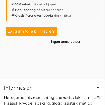
🎁
10% rabatt
på dette kjøpet
💰
Bonuspoeng
på alt du handler
🚚
Gratis frakt over 1000kr
(inntil 15kg)
Logg inn for å bli medlem
Informasjon
Hel stjerneanis med søt og aromatisk lakrissmak. Et
klassisk krydder i baking, gløgg, asiatisk mat og