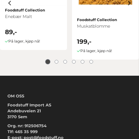
Foodstuff Collection
Enebær Malt
Foodstuff Collection
Muskatblomme
89,-
199,-
På lager, kjøp nå!
På lager, kjøp nå!
OM OSS
Foodstuff Import AS
Andebuveien 21
3170 Sem
Org. nr: 912506754
Tlf:
465 35 999
E-post:
post@foodstuff.no