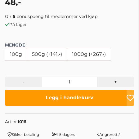
48,-
Gir
5
bonuspoeng til medlemmer ved kjøp
På lager
MENGDE
100g
500g (+141,-)
1000g (+267,-)
-
+
Legg i handlekurv
Art.nr:
1016
Sikker betaling
1-5 dagers
Angrerett /