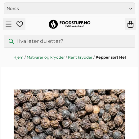
Hopp til innhold
Hjem
/
Matvarer og krydder
/
Rent krydder
/
Pepper sort Hel