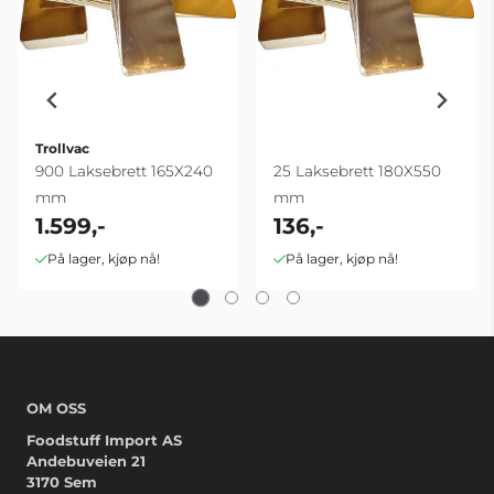
Trollvac
900 Laksebrett 165X240
25 Laksebrett 180X550
mm
mm
1.599,-
136,-
På lager, kjøp nå!
På lager, kjøp nå!
OM OSS
Foodstuff Import AS
Andebuveien 21
3170 Sem