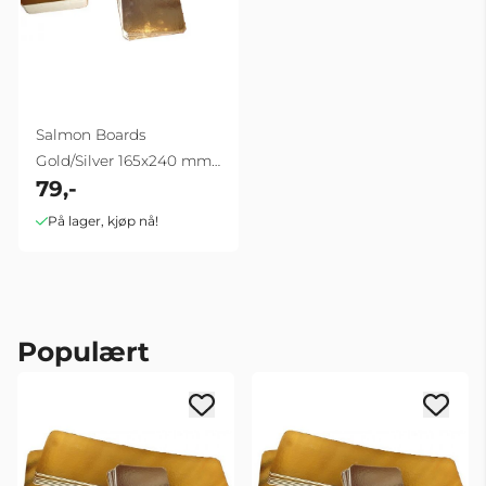
Salmon Boards
Gold/Silver 165x240 mm
79,-
(25 pcs)
På lager, kjøp nå!
Populært