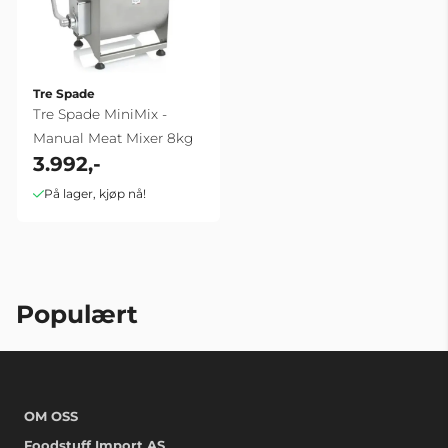
Tre Spade
Tre Spade MiniMix -
Manual Meat Mixer 8kg
3.992,-
På lager, kjøp nå!
Populært
OM OSS
Foodstuff Import AS