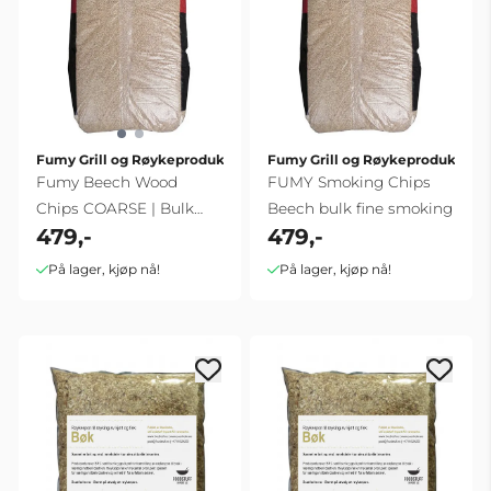
Fumy Grill og Røykeprodukter
Fumy Grill og Røykeprodukter
Fumy Beech Wood
FUMY Smoking Chips
Chips COARSE | Bulk
Beech bulk fine smoking
479,-
479,-
Sack
På lager, kjøp nå!
På lager, kjøp nå!