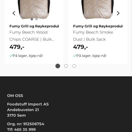
Fumy Grill og Røykeprodukter
Fumy Grill og Røykeprodukter
Fumy Beech Wood
Fumy Beech Smoke
Chips COARSE | Bulk
Dust | Bulk Sack
479,-
479,-
Sack
På lager, kjøp nå!
På lager, kjøp nå!
OM OSS
Foodstuff Import AS
Andebuveien 21
3170 Sem
Org. nr: 912506754
Tlf:
465 35 999