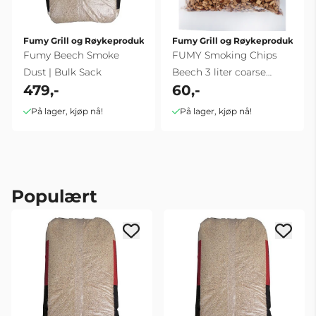
Fumy Grill og Røykeprodukter
Fumy Grill og Røykeprodukter
Fumy Beech Smoke
FUMY Smoking Chips
Dust | Bulk Sack
Beech 3 liter coarse
479,-
60,-
smoking
På lager, kjøp nå!
På lager, kjøp nå!
Populært
r