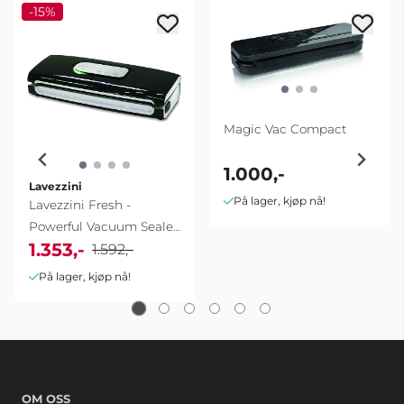
-15%
Magic Vac Compact
1.000,-
Lavezzini
På lager, kjøp nå!
Lavezzini Fresh -
Powerful Vacuum Sealer
1.353,-
for Home | 16 ...
1.592,-
På lager, kjøp nå!
OM OSS