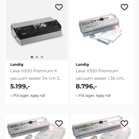
Landig
Landig
Lava V300 Premium X
Lava V350 Premium
vacuum sealer 34 cm 30
vacuum sealer | 36 cm
5.199,-
8.796,-
L/min
triple seal
På lager, kjøp nå!
På lager, kjøp nå!