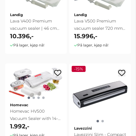
Landig
Landig
Lava V400 Premium
Lava V500 Premium
vacuum sealer | 46 cm
vacuum sealer 720 mm
10.396,-
15.996,-
triple seal
60 L/min
På lager, kjøp nå!
På lager, kjøp nå!
-15%
Homevac
Homevac HV500
Vacuum Sealer with 14-
1.992,-
Piece Vacuum ...
Lavezzini
Lavezzini Slim - Compact
På lager, kjøp nå!