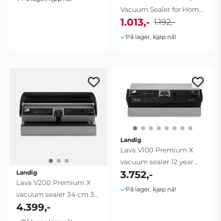
Vacuum Sealer for Home
1.013,-
Use | 310mm
1.192,-
På lager, kjøp nå!
Landig
Lava V100 Premium X
vacuum sealer 12 year
3.752,-
Landig
warranty
Lava V200 Premium X
På lager, kjøp nå!
vacuum sealer 34 cm 30
4.399,-
L/min