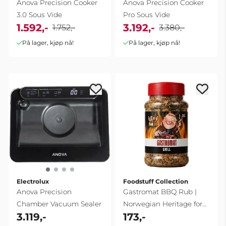
Anova Precision Cooker
Anova Precision Cooker
3.0 Sous Vide
Pro Sous Vide
1.592,-
3.192,-
1.752,-
3.380,-
På lager, kjøp nå!
På lager, kjøp nå!
Electrolux
Foodstuff Collection
Anova Precision
Gastromat BBQ Rub |
Chamber Vacuum Sealer
Norwegian Heritage for
3.119,-
173,-
the Grill