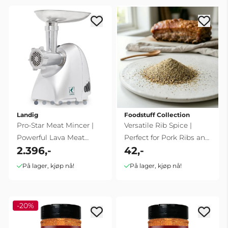
Landig
Foodstuff Collection
Pro-Star Meat Mincer |
Versatile Rib Spice |
Powerful Lava Meat
Perfect for Pork Ribs and
2.396,-
42,-
Grinder
BBQ
På lager, kjøp nå!
På lager, kjøp nå!
-20%