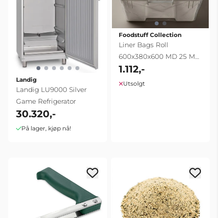
Foodstuff Collection
Liner Bags Roll
600x380x600 MD 25 My
1.112,-
Clear (350 pcs)
Landig
Utsolgt
Landig LU9000 Silver
Game Refrigerator
30.320,-
På lager, kjøp nå!