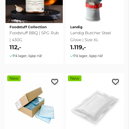
Foodstuff Collection
Landig
Foodstuff BBQ | SPG Rub
Landig Butcher Steel
| 430G
Glove | Size XL
112,-
1.119,-
På lager, kjøp nå!
På lager, kjøp nå!
New
New