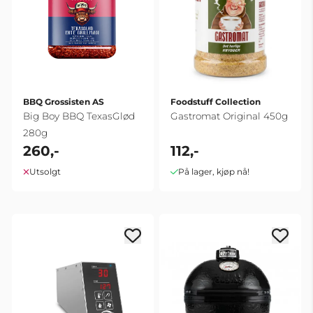
BBQ Grossisten AS
Foodstuff Collection
Big Boy BBQ TexasGlød
Gastromat Original 450g
280g
260,-
112,-
Utsolgt
På lager, kjøp nå!