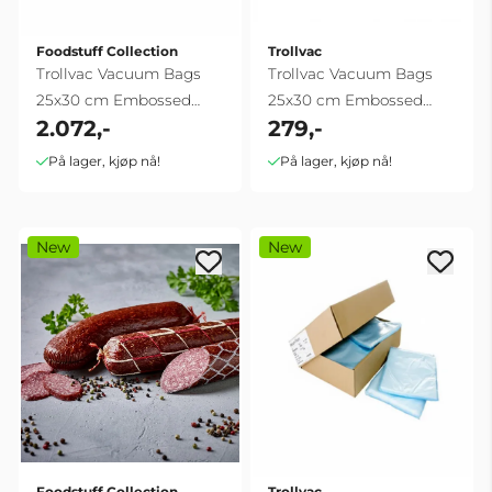
Foodstuff Collection
Trollvac
Trollvac Vacuum Bags
Trollvac Vacuum Bags
25x30 cm Embossed
25x30 cm Embossed
2.072,-
279,-
(1000pcs)
(100 pcs)
På lager, kjøp nå!
På lager, kjøp nå!
New
New
Foodstuff Collection
Trollvac