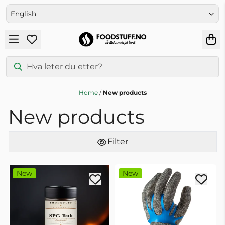
Skip to content
English
Home
/
New products
New products
Filter
New
New