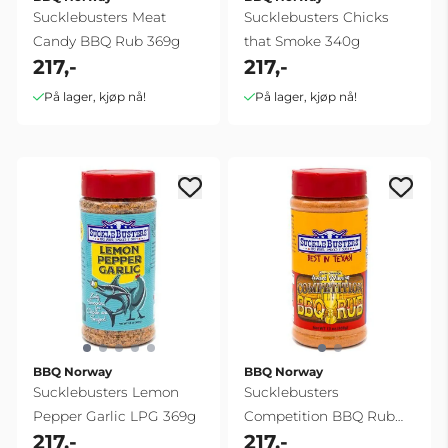
Sucklebusters Meat
Sucklebusters Chicks
Candy BBQ Rub 369g
that Smoke 340g
217,-
217,-
På lager, kjøp nå!
På lager, kjøp nå!
BBQ Norway
BBQ Norway
Sucklebusters Lemon
Sucklebusters
Pepper Garlic LPG 369g
Competition BBQ Rub
217,-
217,-
369g