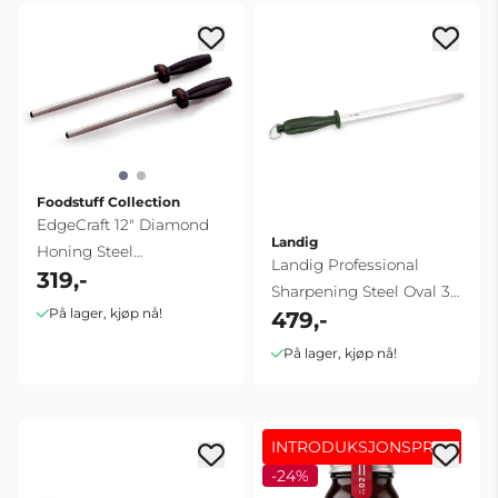
Foodstuff Collection
EdgeCraft 12" Diamond
Landig
Honing Steel
Landig Professional
319,-
(Chef'sChoice)
Sharpening Steel Oval 30
På lager, kjøp nå!
479,-
cm
På lager, kjøp nå!
INTRODUKSJONSPRIS!
-24%