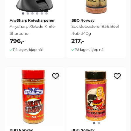
AnySharp Knivsharpener
BBQ Norway
Anysharp Xblade Knife
Sucklebusters 1836 Beef
Sharpener
Rub 340g
796,-
217,-
På lager, kjøp nå!
På lager, kjøp nå!
BBQ Norway
BBQ Norway