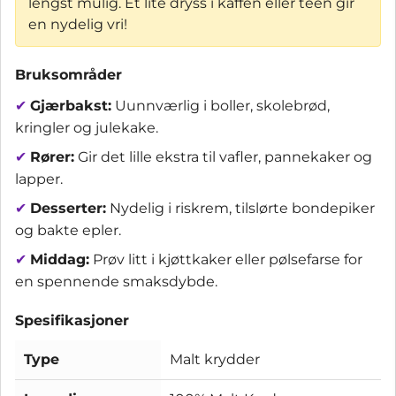
lengst mulig. Et lite dryss i kaffen eller teen gir
en nydelig vri!
Bruksområder
✔
Gjærbakst:
Uunnværlig i boller, skolebrød,
kringler og julekake.
✔
Rører:
Gir det lille ekstra til vafler, pannekaker og
lapper.
✔
Desserter:
Nydelig i riskrem, tilslørte bondepiker
og bakte epler.
✔
Middag:
Prøv litt i kjøttkaker eller pølsefarse for
en spennende smaksdybde.
Spesifikasjoner
Type
Malt krydder