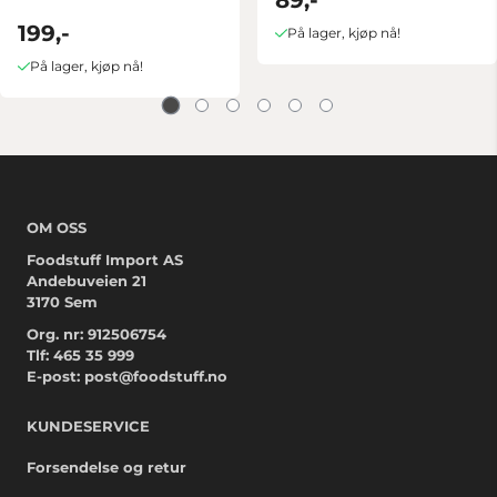
199,-
På lager, kjøp nå!
På lager, kjøp nå!
OM OSS
Foodstuff Import AS
Andebuveien 21
3170 Sem
Org. nr: 912506754
Tlf:
465 35 999
E-post:
post@foodstuff.no
KUNDESERVICE
Forsendelse og retur