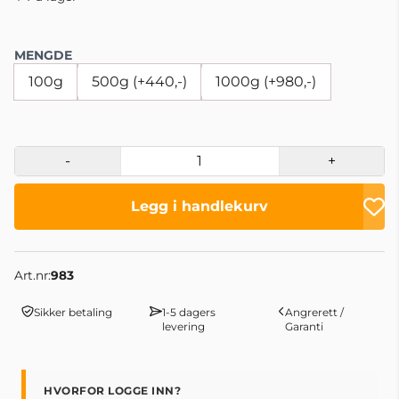
MENGDE
100g
500g (+440,-)
1000g (+980,-)
-
+
Legg i handlekurv
Art.nr:
983
Sikker betaling
1-5 dagers
Angrerett /
levering
Garanti
HVORFOR LOGGE INN?