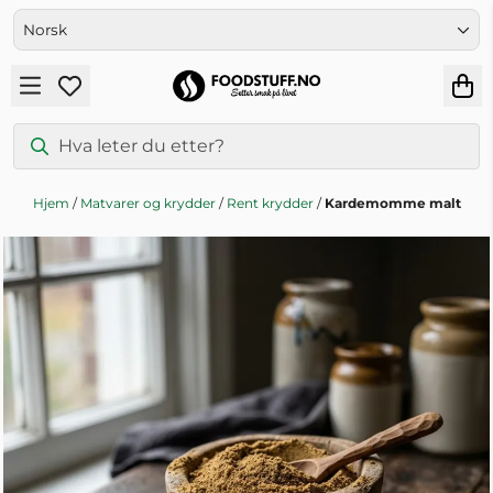
Hopp til innhold
Hjem
/
Matvarer og krydder
/
Rent krydder
/
Kardemomme malt