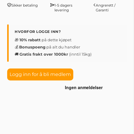
Sikker betaling
1-5 dagers
Angrerett /
levering
Garanti
HVORFOR LOGGE INN?
🎁
10% rabatt
på dette kjøpet
💰
Bonuspoeng
på alt du handler
🚚
Gratis frakt over 1000kr
(inntil 15kg)
Logg inn for å bli medlem