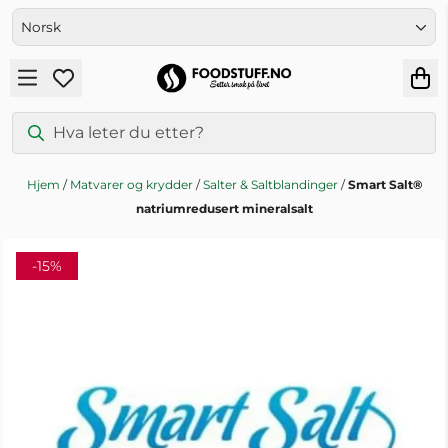
Hopp til innhold
Hjem
/
Matvarer og krydder
/
Salter & Saltblandinger
/
Smart Salt®
natriumredusert mineralsalt
-15%