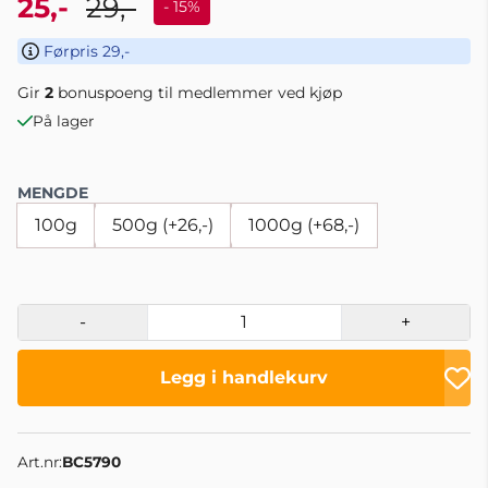
25,-
29,-
- 15%
Førpris 29,-
Gir
2
bonuspoeng til medlemmer ved kjøp
På lager
MENGDE
100g
500g (+26,-)
1000g (+68,-)
-
+
Legg i handlekurv
Art.nr:
BC5790