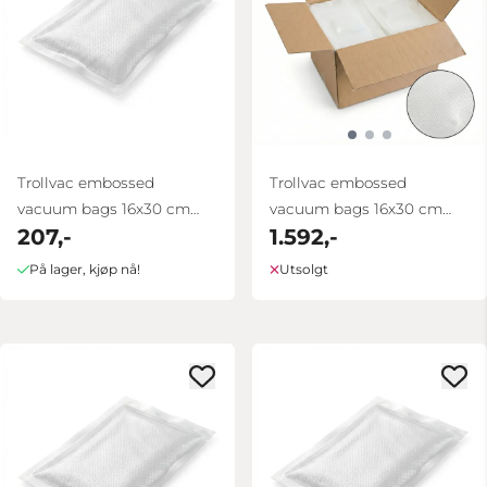
Trollvac embossed
Trollvac embossed
vacuum bags 16x30 cm
vacuum bags 16x30 cm
207,-
1.592,-
100 pcs
box 1000 pcs
På lager, kjøp nå!
Utsolgt