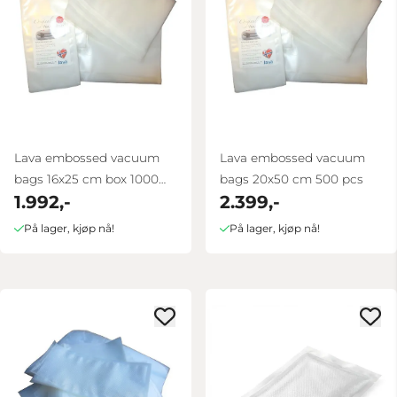
Lava embossed vacuum
Lava embossed vacuum
bags 16x25 cm box 1000
bags 20x50 cm 500 pcs
1.992,-
2.399,-
pcs
På lager, kjøp nå!
På lager, kjøp nå!