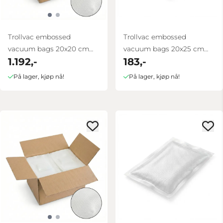
Trollvac embossed
Trollvac embossed
vacuum bags 20x20 cm
vacuum bags 20x25 cm
1.192,-
183,-
box 1000 pcs
100 pcs
På lager, kjøp nå!
På lager, kjøp nå!