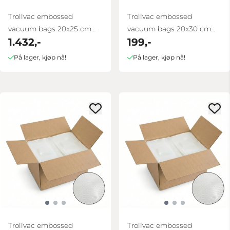
Trollvac embossed
Trollvac embossed
vacuum bags 20x25 cm
vacuum bags 20x30 cm
1.432,-
199,-
box 1000 pcs
100 pcs
På lager, kjøp nå!
På lager, kjøp nå!
Trollvac embossed
Trollvac embossed