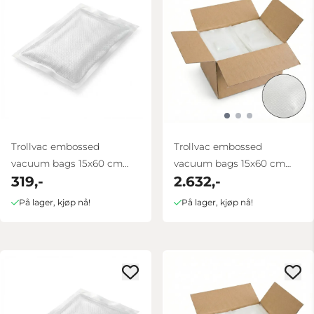
Trollvac embossed
Trollvac embossed
vacuum bags 15x60 cm
vacuum bags 15x60 cm
319,-
2.632,-
100 pcs
box 1000 pcs
På lager, kjøp nå!
På lager, kjøp nå!