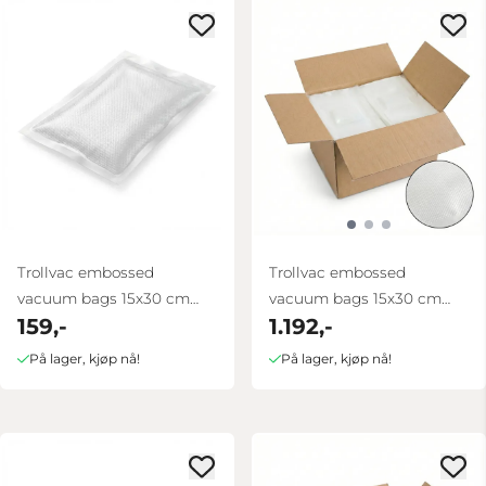
Trollvac embossed
Trollvac embossed
vacuum bags 15x30 cm
vacuum bags 15x30 cm
159,-
1.192,-
100 pcs
box 1000 pcs
På lager, kjøp nå!
På lager, kjøp nå!