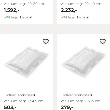
vacuum bags 20x30 cm
vacuum bags 20x40 cm
1.592,-
2.232,-
box 1000 pcs
1000 pcs
På lager, kjøp nå!
På lager, kjøp nå!
Trollvac embossed
Trollvac embossed
vacuum bags 23x65 cm
vacuum bags 25x35 cm
503,-
279,-
100 pcs
100 pcs