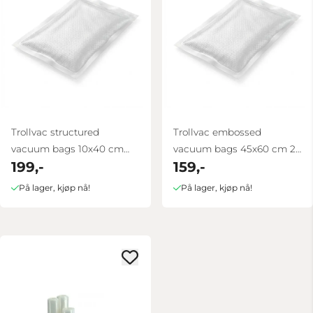
Trollvac structured
Trollvac embossed
vacuum bags 10x40 cm
vacuum bags 45x60 cm 25
199,-
159,-
100 pack
pcs 105my
På lager, kjøp nå!
På lager, kjøp nå!