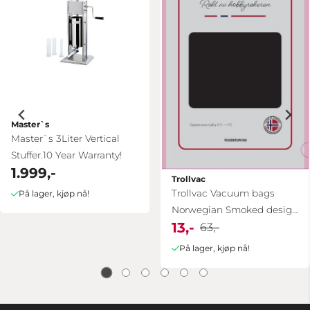
Master`s
Master`s 3Liter Vertical
Stuffer.10 Year Warranty!
1.999,-
Trollvac
Trollvac Vacuum bags
På lager, kjøp nå!
Norwegian Smoked design
13,-
full and ...
63,-
På lager, kjøp nå!