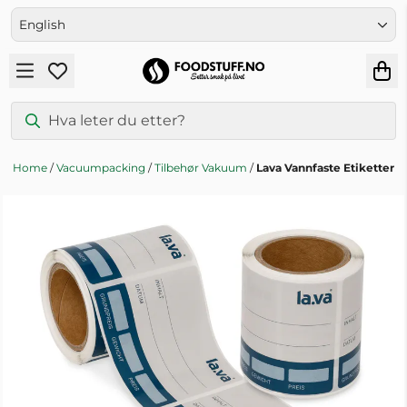
Skip to content
English
Home
/
Vacuumpacking
/
Tilbehør Vakuum
/
Lava Vannfaste Etiketter