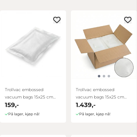
Trollvac embossed
Trollvac embossed
vacuum bags 15x25 cm
vacuum bags 15x25 cm
159,-
1.439,-
100 pcs
box 1000 pcs
På lager, kjøp nå!
På lager, kjøp nå!