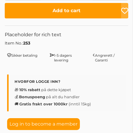
Add to cart
Placeholder for rich text
Item No.:
253
Sikker betaling
1-5 dagers
Angrerett /
levering
Garanti
HVORFOR LOGGE INN?
🎁
10% rabatt
på dette kjøpet
💰
Bonuspoeng
på alt du handler
🚚
Gratis frakt over 1000kr
(inntil 15kg)
Log in to become a member